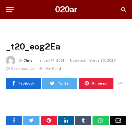
020ar
_t20_eog2Ea
By
Chris
januari 14, 2021
Updated:
februari 5, 2023
Geen reacties
1 Min Read
Facebook
Twitter
Pinterest
Facebook
Twitter
Pinterest
LinkedIn
Tumblr
WhatsApp
Emai