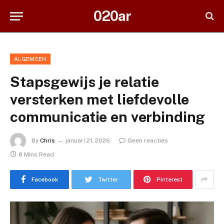
020ar
ALGEMEEN
Stapsgewijs je relatie
versterken met liefdevolle
communicatie en verbinding
By
Chris
januari 21, 2026
Geen reacties
8 Mins Read
Facebook
Twitter
Pinterest