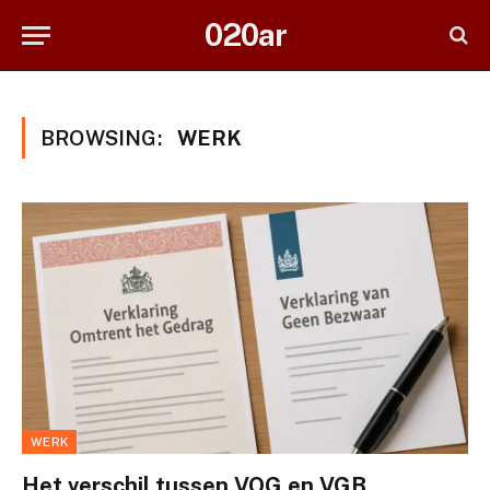
020ar
BROWSING:
WERK
WERK
Het verschil tussen VOG en VGB