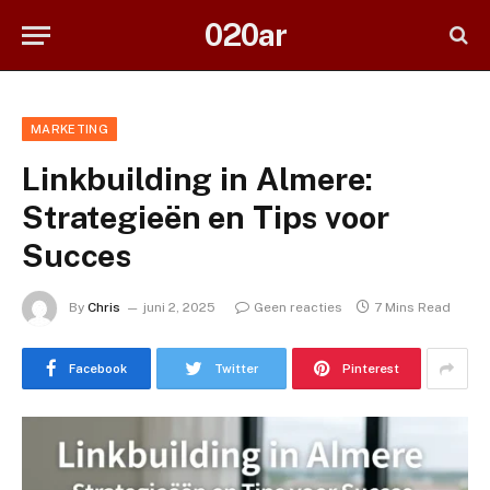
020ar
MARKETING
Linkbuilding in Almere:
Strategieën en Tips voor
Succes
By
Chris
juni 2, 2025
Geen reacties
7 Mins Read
Facebook
Twitter
Pinterest