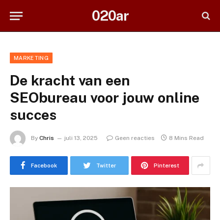
020ar
MARKETING
De kracht van een
SEObureau voor jouw online
succes
By
Chris
juli 13, 2025
Geen reacties
8 Mins Read
Facebook
Twitter
Pinterest