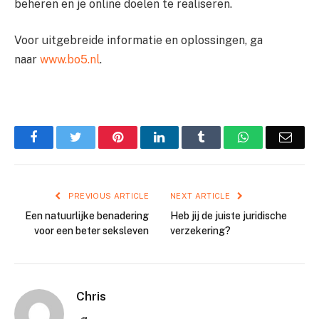
beheren en je online doelen te realiseren.
Voor uitgebreide informatie en oplossingen, ga
naar
www.bo5.nl
.
Facebook
Twitter
Pinterest
LinkedIn
Tumblr
WhatsApp
Emai
PREVIOUS ARTICLE
NEXT ARTICLE
Een natuurlijke benadering
Heb jij de juiste juridische
voor een beter seksleven
verzekering?
Chris