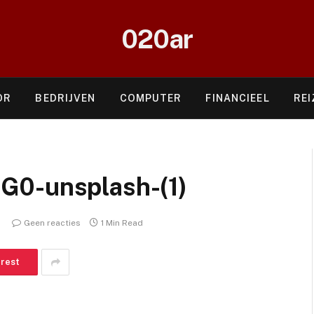
020ar
OR
BEDRIJVEN
COMPUTER
FINANCIEEL
REI
G0-unsplash-(1)
Geen reacties
1 Min Read
erest