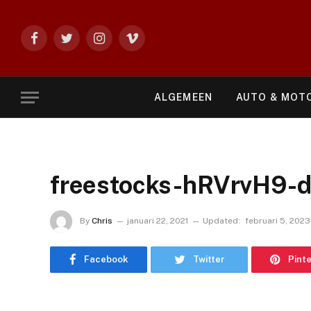
Facebook
Twitter
Instagram
Vimeo
ALGEMEEN
AUTO & MOT
freestocks-hRVrvH9-d
By
Chris
januari 22, 2021
Updated:
februari 5, 2023
Facebook
Twitter
Pint