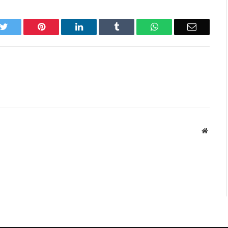
k
Twitter
Pinterest
LinkedIn
Tumblr
WhatsApp
Email
Websit