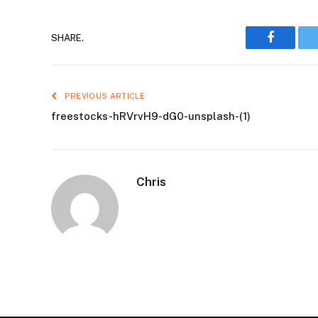
Faceboo
SHARE.
PREVIOUS ARTICLE
freestocks-hRVrvH9-dG0-unsplash-(1)
Chris