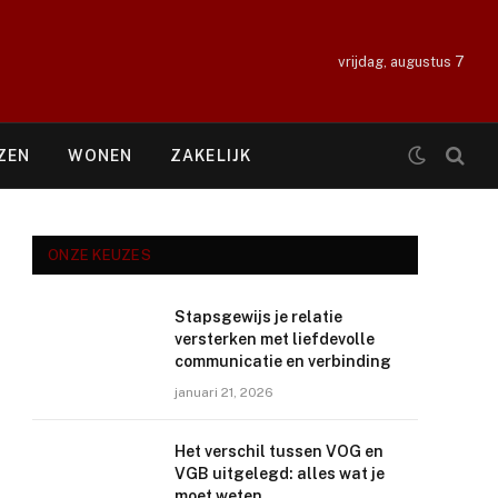
vrijdag, augustus 7
ZEN
WONEN
ZAKELIJK
ONZE KEUZES
Stapsgewijs je relatie
versterken met liefdevolle
communicatie en verbinding
januari 21, 2026
Het verschil tussen VOG en
VGB uitgelegd: alles wat je
moet weten