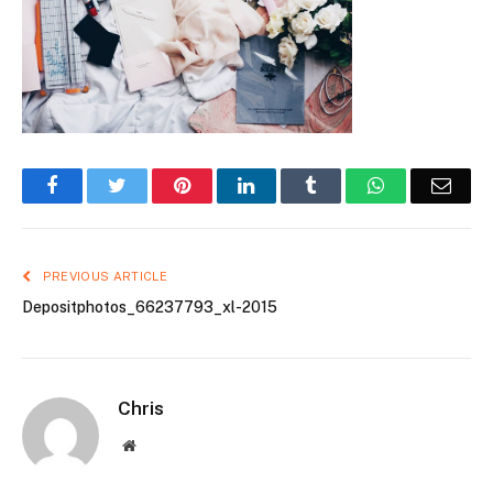
Facebook
Twitter
Pinterest
LinkedIn
Tumblr
WhatsApp
Emai
PREVIOUS ARTICLE
Depositphotos_66237793_xl-2015
Chris
Website