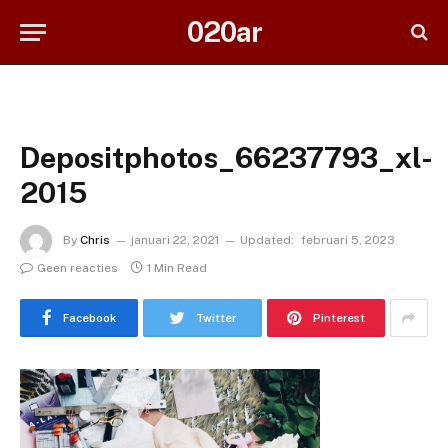
020ar
Depositphotos_66237793_xl-
2015
By
Chris
januari 22, 2021
Updated:
februari 5, 2023
Geen reacties
1 Min Read
Facebook
Twitter
Pinterest