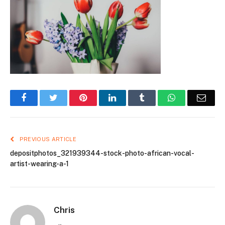
Facebook
Twitter
Pinterest
LinkedIn
Tumblr
WhatsApp
Emai
PREVIOUS ARTICLE
depositphotos_321939344-stock-photo-african-vocal-
artist-wearing-a-1
Chris