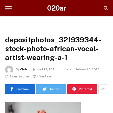
020ar
depositphotos_321939344-
stock-photo-african-vocal-
artist-wearing-a-1
By
Chris
januari 22, 2021
Updated:
februari 5, 2023
Geen reacties
1 Min Read
Facebook
Twitter
Pinterest