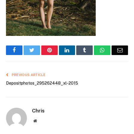
Facebook
Twitter
Pinterest
LinkedIn
Tumblr
WhatsApp
Emai
PREVIOUS ARTICLE
Depositphotos_295262448_xl-2015
Chris
Website