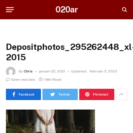
020ar
Depositphotos_295262448_xl
2015
By
Chris
januari 22, 2021
Updated:
februari 5, 2023
Geen reacties
1 Min Read
Facebook
Twitter
Pinterest