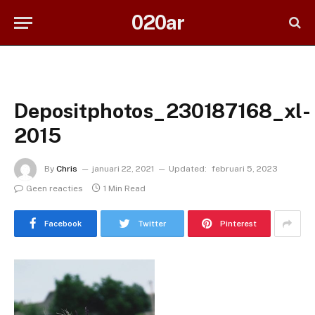
020ar
Depositphotos_230187168_xl-
2015
By
Chris
januari 22, 2021
Updated:
februari 5, 2023
Geen reacties
1 Min Read
Facebook
Twitter
Pinterest