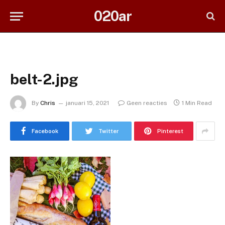
020ar
belt-2.jpg
By
Chris
januari 15, 2021
Geen reacties
1 Min Read
Facebook
Twitter
Pinterest